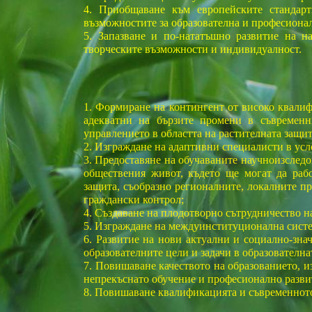
4. Приобщаване към европейските стандар
възможностите за образователна и професиона
5. Запазване и по-нататъшно развитие на н
творческите възможности и индивидуалност.
1. Формиране на контингент от високо квалиф
адекватни на бързите промени в съвременн
управлението в областта на растителната защит
2. Изграждане на адаптивни специалисти в усл
3. Предоставяне на обучаваните научноизследо
обществения живот, където ще могат да рабо
защита, съобразно регионалните, локалните п
граждански контрол;
4. Създаване на плодотворно сътрудничество н
5. Изграждане на междуинституционална систе
6. Развитие на нови актуални и социално-зна
образователните цели и задачи в образователн
7. Повишаване качеството на образованието, и
непрекъснато обучение и професионално разви
8. Повишаване квалификацията и съвременното