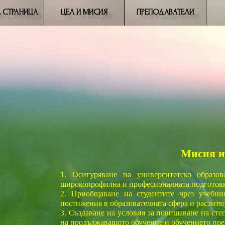
 СТРАНИЦА
ЦЕЛ И МИСИЯ
ПРЕПОДАВАТЕЛИ
Мисия н
1. Осигуряване на университетско образо
широкопрофилна и професионалната подготовк
2. Приобщаване на студентите чрез учебни
постижения в образователната сфера и растите
3. Създаване на условия за повишаване на сте
на продължаващото обучение и обучението пре